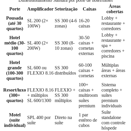
Dimensionamento Sansara por porte de hotel/motel
Áreas
Porte
Amplificador
Setorização
Caixas
cobertas
Pousada
Lobby +
SL 200 (2×
SS 300 (4-6
16-20
(até 30
restaurante +
100W)
zonas)
caixas
quartos)
corredores
Lobby +
Hotel
30-50
restaurante +
médio (30-
SL 400 (2×
SS 300 (8-
caixas +
spa +
100
200W)
10 zonas)
cornetas
corredores +
quartos)
externas
piscina
Hotel
60-100
Múltiplas
grande
SL 600 ou
SS 300
caixas +
áreas + áreas
(100-300
FLEXIO 8.16
distribuídos
cornetas
externas
quartos)
100+
Sistema
Resort/luxo
FLEXIO 8.16
FLEXIO +
caixas +
completo +
(300+
+ múltiplos
SS 300
multiroom
suítes
quartos)
SL 600/1300
múltiplos
suítes
premium
premium
individuais
Suíte
Motel
1 par
SPL 400 por
Direto na
standalone
(suíte
estéreo de
suíte
suíte
com controle
individual)
cubos
hóspede