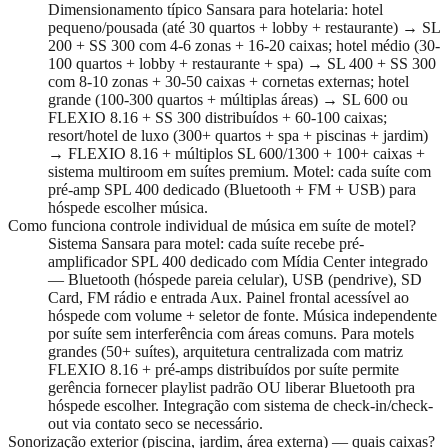
Dimensionamento típico Sansara para hotelaria: hotel
pequeno/pousada (até 30 quartos + lobby + restaurante) → SL
200 + SS 300 com 4-6 zonas + 16-20 caixas; hotel médio (30-
100 quartos + lobby + restaurante + spa) → SL 400 + SS 300
com 8-10 zonas + 30-50 caixas + cornetas externas; hotel
grande (100-300 quartos + múltiplas áreas) → SL 600 ou
FLEXIO 8.16 + SS 300 distribuídos + 60-100 caixas;
resort/hotel de luxo (300+ quartos + spa + piscinas + jardim)
→ FLEXIO 8.16 + múltiplos SL 600/1300 + 100+ caixas +
sistema multiroom em suítes premium. Motel: cada suíte com
pré-amp SPL 400 dedicado (Bluetooth + FM + USB) para
hóspede escolher música.
Como funciona controle individual de música em suíte de motel?
Sistema Sansara para motel: cada suíte recebe pré-
amplificador SPL 400 dedicado com Mídia Center integrado
— Bluetooth (hóspede pareia celular), USB (pendrive), SD
Card, FM rádio e entrada Aux. Painel frontal acessível ao
hóspede com volume + seletor de fonte. Música independente
por suíte sem interferência com áreas comuns. Para motels
grandes (50+ suítes), arquitetura centralizada com matriz
FLEXIO 8.16 + pré-amps distribuídos por suíte permite
gerência fornecer playlist padrão OU liberar Bluetooth pra
hóspede escolher. Integração com sistema de check-in/check-
out via contato seco se necessário.
Sonorização exterior (piscina, jardim, área externa) — quais caixas?