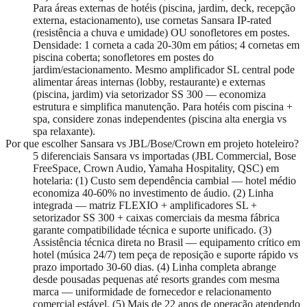
Para áreas externas de hotéis (piscina, jardim, deck, recepção
externa, estacionamento), use cornetas Sansara IP-rated
(resistência a chuva e umidade) OU sonofletores em postes.
Densidade: 1 corneta a cada 20-30m em pátios; 4 cornetas em
piscina coberta; sonofletores em postes do
jardim/estacionamento. Mesmo amplificador SL central pode
alimentar áreas internas (lobby, restaurante) e externas
(piscina, jardim) via setorizador SS 300 — economiza
estrutura e simplifica manutenção. Para hotéis com piscina +
spa, considere zonas independentes (piscina alta energia vs
spa relaxante).
Por que escolher Sansara vs JBL/Bose/Crown em projeto hoteleiro?
5 diferenciais Sansara vs importadas (JBL Commercial, Bose
FreeSpace, Crown Audio, Yamaha Hospitality, QSC) em
hotelaria: (1) Custo sem dependência cambial — hotel médio
economiza 40-60% no investimento de áudio. (2) Linha
integrada — matriz FLEXIO + amplificadores SL +
setorizador SS 300 + caixas comerciais da mesma fábrica
garante compatibilidade técnica e suporte unificado. (3)
Assistência técnica direta no Brasil — equipamento crítico em
hotel (música 24/7) tem peça de reposição e suporte rápido vs
prazo importado 30-60 dias. (4) Linha completa abrange
desde pousadas pequenas até resorts grandes com mesma
marca — uniformidade de fornecedor e relacionamento
comercial estável. (5) Mais de 22 anos de operação atendendo