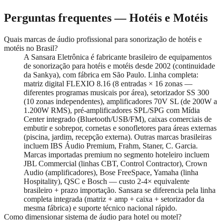
Perguntas frequentes —
Hotéis e Motéis
Quais marcas de áudio profissional para sonorização de hotéis e
motéis no Brasil?
A Sansara Eletrônica é fabricante brasileiro de equipamentos
de sonorização para hotéis e motéis desde 2002 (continuidade
da Sankya), com fábrica em São Paulo. Linha completa:
matriz digital FLEXIO 8.16 (8 entradas × 16 zonas —
diferentes programas musicais por área), setorizador SS 300
(10 zonas independentes), amplificadores 70V SL (de 200W a
1.200W RMS), pré-amplificadores SPL/SPG com Mídia
Center integrado (Bluetooth/USB/FM), caixas comerciais de
embutir e sobrepor, cornetas e sonofletores para áreas externas
(piscina, jardim, recepção externa). Outras marcas brasileiras
incluem IBS Áudio Premium, Frahm, Staner, C. Garcia.
Marcas importadas premium no segmento hoteleiro incluem
JBL Commercial (linhas CBT, Control Contractor), Crown
Audio (amplificadores), Bose FreeSpace, Yamaha (linha
Hospitality), QSC e Bosch — custo 2-4× equivalente
brasileiro + prazo importação. Sansara se diferencia pela linha
completa integrada (matriz + amp + caixa + setorizador da
mesma fábrica) e suporte técnico nacional rápido.
Como dimensionar sistema de áudio para hotel ou motel?