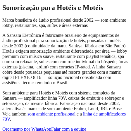
Sonorização para Hotéis e Motéis
Marca brasileira de áudio profissional desde 2002 — som ambiente
lobby, restaurantes, spa, suítes e áreas externas
A Sansara Eletrônica é fabricante brasileiro de equipamentos de
áudio profissional para sonorização de hotéis, pousadas e motéis
desde 2002 (continuidade da marca Sankya, fábrica em São Paulo).
Hotéis exigem sonorização ambiente diferenciada por área — lobby
premium com música suave, restaurante com playlist temática, spa
com som relaxante, suítes com controle individual do hóspede, áreas
externas (piscina, jardim) com cornetas IP-rated. A linha Sansara
cobre desde pousadas pequenas até resorts grandes com a matriz
digital FLEXIO 8.16 — solução nacional consolidada com
assistência técnica em todo o Brasil.
Som ambiente para Hotéis e Motéis
com sistema completo da
Sansara — amplificador linha 70V, caixas de embutir e sobrepor e
setorização, da mesma fábrica. Fabricação nacional desde 2002,
alternativa às marcas de som ambiente Frahm, Loud, JBL e Bose.
Veja também
som ambiente profissional
e a
linha de amplificadores
70V
.
Orçamento por WhatsApp
Falar com a equipe