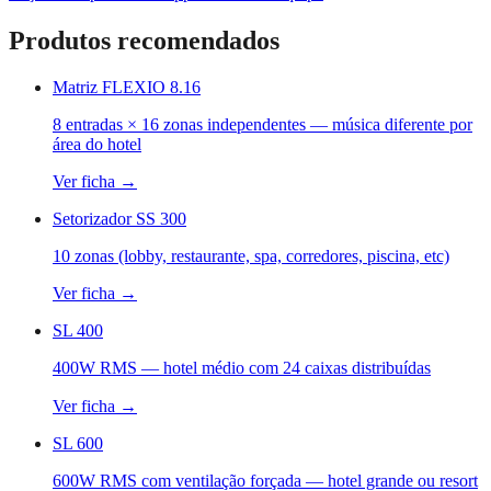
Produtos recomendados
Matriz FLEXIO 8.16
8 entradas × 16 zonas independentes — música diferente por
área do hotel
Ver ficha →
Setorizador SS 300
10 zonas (lobby, restaurante, spa, corredores, piscina, etc)
Ver ficha →
SL 400
400W RMS — hotel médio com 24 caixas distribuídas
Ver ficha →
SL 600
600W RMS com ventilação forçada — hotel grande ou resort