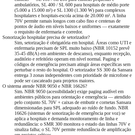
ambulatórios, SL 400 / SL 600 para hospitais de médio porte
(5.000 a 15.000 m²) e SL 1300 (1.300 W) para complexos
hospitalares e hospitais-escola acima de 20.000 m². A linha
70V permite ramais longos com cabo fino e centenas de
pontos de áudio em níveis baixos e uniformes — exatamente
o requisito de enfermaria e corredor.
Sonorização hospitalar precisa de setorizador?
Sim, setorização é obrigatória em hospital. Áreas como UTI e
enfermaria precisam de SPL muito baixo (NBR 10152 prevê
35-45 dB(A) em ambientes de descanso), enquanto recepção,
auditório e refeitório operam em nível normal. Paging e
códigos de emergência precisam atingir áreas específicas sem
perturbar o resto do hospital. O setorizador SS 300 da Sansara
entrega 3 zonas independentes com prioridade de microfone e
pode ser cascateado para projetos maiores.
O sistema atende NBR 9050 e NBR 16626?
Sim. NBR 9050 (acessibilidade) exige paging audível em
ambientes públicos para orientação e emergência — atendido
pelo conjunto SL 70V + caixas de embutir e cornetas Sansara
dimensionadas para SPL adequado ao ruído de fundo. NBR
16626 (sistemas de sonorização de emergência por voz) se
aplica a hospitais e demanda monitoramento de linha e
redundância: o SMR 300 monitora o estado das linhas 70V e
sinaliza falha; o SL 70V permite redundância de amplificação
em projetos críticos.