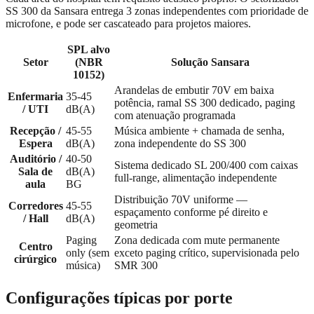
SS 300 da Sansara entrega 3 zonas independentes com prioridade de
microfone, e pode ser cascateado para projetos maiores.
SPL alvo
Setor
(NBR
Solução Sansara
10152)
Arandelas de embutir 70V em baixa
Enfermaria
35-45
potência, ramal SS 300 dedicado, paging
/ UTI
dB(A)
com atenuação programada
Recepção /
45-55
Música ambiente + chamada de senha,
Espera
dB(A)
zona independente do SS 300
Auditório /
40-50
Sistema dedicado SL 200/400 com caixas
Sala de
dB(A)
full-range, alimentação independente
aula
BG
Distribuição 70V uniforme —
Corredores
45-55
espaçamento conforme pé direito e
/ Hall
dB(A)
geometria
Paging
Zona dedicada com mute permanente
Centro
only (sem
exceto paging crítico, supervisionada pelo
cirúrgico
música)
SMR 300
Configurações típicas por porte