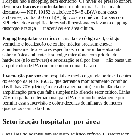
Hospital não é shopping nem escritório. Os níveis de pressão sonora
devem ser
baixos e controlados
em enfermaria, UTI e área de
descanso — NBR 10152 estabelece 35-45 dB(A) para esses
ambientes, contra 50-65 dB(A) típicos de comércio. Caixas com
SPL elevado e amplificadores subdimensionados levam a clipping,
distorção e fadiga — inaceitável em área clínica.
Paging hospitalar é crítico:
chamada de código azul, código
vermelho e localização de equipe médica precisam chegar
simultaneamente a setores específicos, com prioridade absoluta
sobre música ambiente. Isso exige microfone com prioridade
hardware (não software) e setorização real por área — não basta um
amplificador de PA comum com um mixer barato.
Evacuação por voz
em hospital de médio e grande porte cai dentro
do escopo da NBR 16626, que demanda monitoramento contínuo
das linhas 70V (detecção de cabo aberto/curto) e redundância de
amplificação para que falha simples não silencie setor crítico. Linha
70V é o padrão internacional para PA distribuído justamente por
permitir essa supervisão e cobrir dezenas de milhares de metros
quadrados com cabo fino.
Setorização hospitalar por área
Cada área do hospital tem requisito acústico próprio. O setorizador