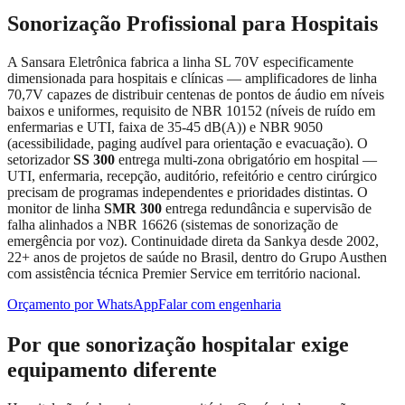
Sonorização Profissional para Hospitais
A Sansara Eletrônica fabrica a linha SL 70V especificamente
dimensionada para hospitais e clínicas — amplificadores de linha
70,7V capazes de distribuir centenas de pontos de áudio em níveis
baixos e uniformes, requisito de NBR 10152 (níveis de ruído em
enfermarias e UTI, faixa de 35-45 dB(A)) e NBR 9050
(acessibilidade, paging audível para orientação e evacuação). O
setorizador
SS 300
entrega multi-zona obrigatório em hospital —
UTI, enfermaria, recepção, auditório, refeitório e centro cirúrgico
precisam de programas independentes e prioridades distintas. O
monitor de linha
SMR 300
entrega redundância e supervisão de
falha alinhados a NBR 16626 (sistemas de sonorização de
emergência por voz). Continuidade direta da Sankya desde 2002,
22+ anos de projetos de saúde no Brasil, dentro do Grupo Austhen
com assistência técnica Premier Service em território nacional.
Orçamento por WhatsApp
Falar com engenharia
Por que sonorização hospitalar exige
equipamento diferente