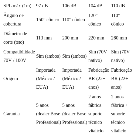
SPL máx (1m)
97 dB
106 dB
104 dB
110 dB
Ângulo de
120°
110°
150° cônico
110° cônico
cobertura
cônico
cônico
Diâmetro de
113 mm
200 mm
220 mm
260 mm
corte (teto)
Compatibilidade
Sim (70V
Sim (70V
Sim (ambos)
Sim (ambos)
70V / 100V
nativo)
nativo)
Importada
Importada
Fabricação
Fabricação
Origem
(México /
(México /
BR (22+
BR (22+
EUA)
EUA)
anos)
anos)
2 anos
2 anos
5 anos
5 anos
fábrica +
fábrica +
Garantia
(dealer Bose
(dealer Bose
suporte
suporte
Professional)
Professional)
técnico
técnico
vitalício
vitalício