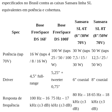
especificados no Brasil contra as caixas Sansara linha SL
equivalentes em potência e cobertura.
Sansara
Sansara
Bose
Bose
SL 6T
SL 8T
Spec
FreeSpace
FreeSpace
(6"/30W
(8"/50W
DS 16F
DS 100F
70V)
70V)
100 W (taps
30 W (taps
50 W (taps
Potência (tap
16 W (taps 4
25 / 50 / 100
7,5 / 15 /
12,5 / 25 /
70V)
/ 8 / 16 W)
W)
30 W)
50 W)
5,25" +
4,5" full-
Driver
tweeter
6" coaxial
8" coaxial
range
0,75"
80 Hz – 18
65 Hz – 18
Resposta de
100 Hz – 16
75 Hz – 17
kHz (±3
kHz (±3
frequência
kHz (±3 dB)
kHz (±3 dB)
dB)
dB)