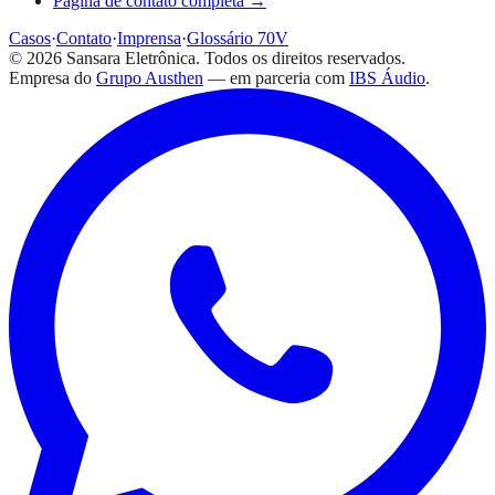
Página de contato completa →
Casos
·
Contato
·
Imprensa
·
Glossário 70V
©
2026
Sansara Eletrônica. Todos os direitos reservados.
Empresa do
Grupo Austhen
— em parceria com
IBS Áudio
.