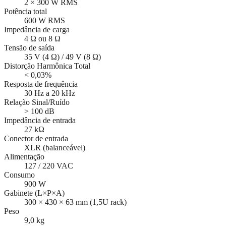
2 × 300 W RMS
Potência total
600 W RMS
Impedância de carga
4 Ω ou 8 Ω
Tensão de saída
35 V (4 Ω) / 49 V (8 Ω)
Distorção Harmônica Total
< 0,03%
Resposta de frequência
30 Hz a 20 kHz
Relação Sinal/Ruído
> 100 dB
Impedância de entrada
27 kΩ
Conector de entrada
XLR (balanceável)
Alimentação
127 / 220 VAC
Consumo
900 W
Gabinete (L×P×A)
300 × 430 × 63 mm (1,5U rack)
Peso
9,0 kg