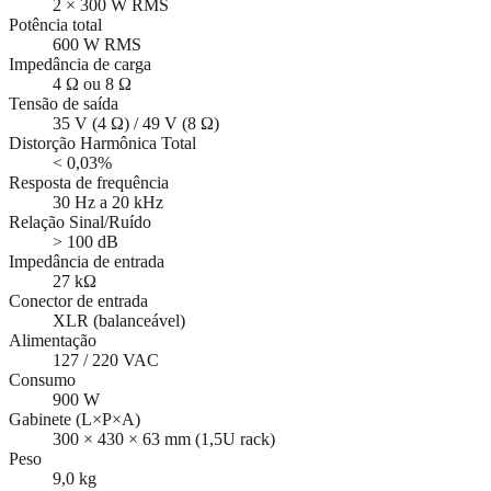
2 × 300 W RMS
Potência total
600 W RMS
Impedância de carga
4 Ω ou 8 Ω
Tensão de saída
35 V (4 Ω) / 49 V (8 Ω)
Distorção Harmônica Total
< 0,03%
Resposta de frequência
30 Hz a 20 kHz
Relação Sinal/Ruído
> 100 dB
Impedância de entrada
27 kΩ
Conector de entrada
XLR (balanceável)
Alimentação
127 / 220 VAC
Consumo
900 W
Gabinete (L×P×A)
300 × 430 × 63 mm (1,5U rack)
Peso
9,0 kg