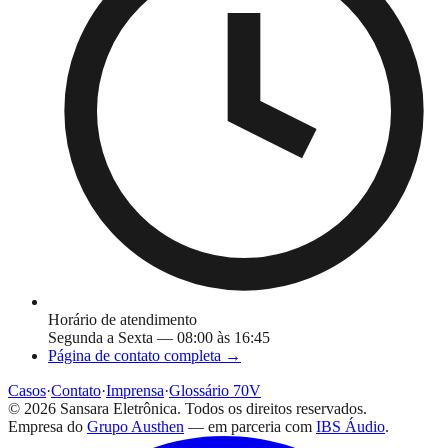
Horário de atendimento
Segunda a Sexta — 08:00 às 16:45
Página de contato completa →
Casos
·
Contato
·
Imprensa
·
Glossário 70V
©
2026
Sansara Eletrônica. Todos os direitos reservados.
Empresa do
Grupo Austhen
— em parceria com
IBS Áudio
.